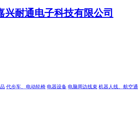
品
代步车、电动轮椅
电器设备
电脑周边线束
机器人线、航空通