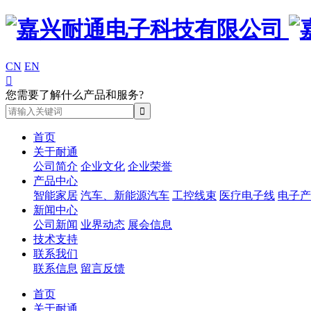
CN
EN

您需要了解什么产品和服务?
首页
关于耐通
公司简介
企业文化
企业荣誉
产品中心
智能家居
汽车、新能源汽车
工控线束
医疗电子线
电子产
新闻中心
公司新闻
业界动态
展会信息
技术支持
联系我们
联系信息
留言反馈
首页
关于耐通