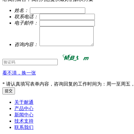
姓名：
联系电话：
电子邮件：
咨询内容：
看不清，换一张
* 请认真填写表单内容，咨询回复的工作时间为：周一至周五，9:
关于耐通
产品中心
新闻中心
技术支持
联系我们