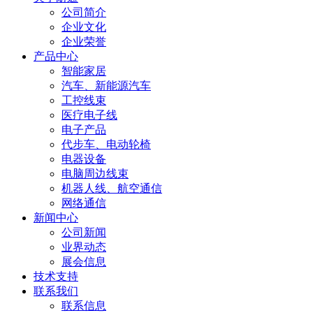
公司简介
企业文化
企业荣誉
产品中心
智能家居
汽车、新能源汽车
工控线束
医疗电子线
电子产品
代步车、电动轮椅
电器设备
电脑周边线束
机器人线、航空通信
网络通信
新闻中心
公司新闻
业界动态
展会信息
技术支持
联系我们
联系信息