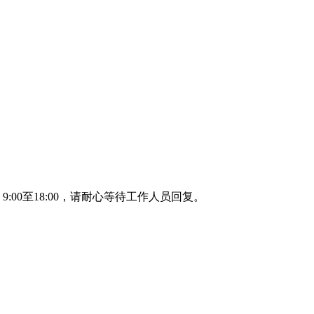
00至18:00，请耐心等待工作人员回复。