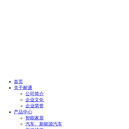
首页
关于耐通
公司简介
企业文化
企业荣誉
产品中心
智能家居
汽车、新能源汽车