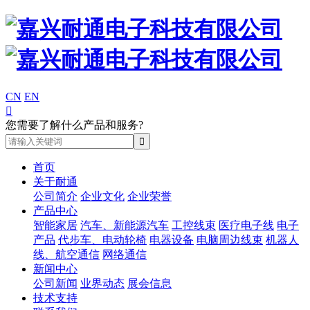
CN
EN

您需要了解什么产品和服务?
首页
关于耐通
公司简介
企业文化
企业荣誉
产品中心
智能家居
汽车、新能源汽车
工控线束
医疗电子线
电子
产品
代步车、电动轮椅
电器设备
电脑周边线束
机器人
线、航空通信
网络通信
新闻中心
公司新闻
业界动态
展会信息
技术支持