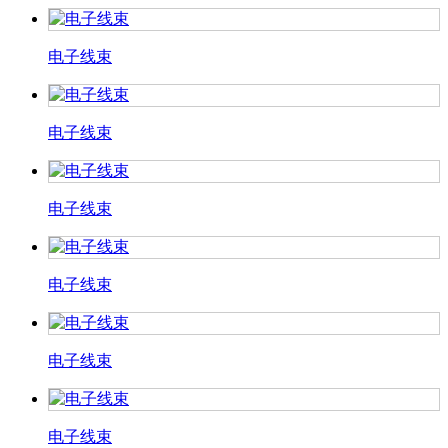
电子线束
电子线束
电子线束
电子线束
电子线束
电子线束