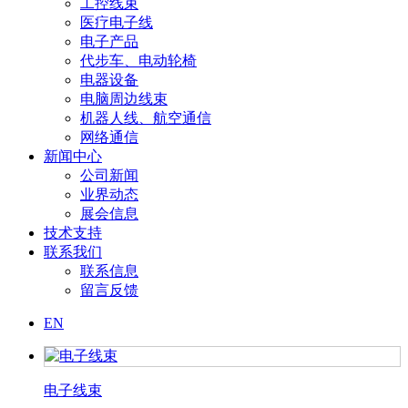
工控线束
医疗电子线
电子产品
代步车、电动轮椅
电器设备
电脑周边线束
机器人线、航空通信
网络通信
新闻中心
公司新闻
业界动态
展会信息
技术支持
联系我们
联系信息
留言反馈
EN
电子线束