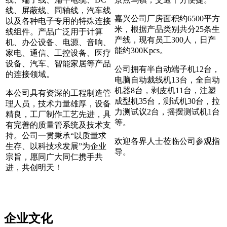
线、屏蔽线、同轴线，汽车线
嘉兴公司厂房面积约6500平方
以及各种电子专用的特殊连接
米，根据产品类别共分25条生
线组件。产品广泛用于计算
产线，现有员工300人，日产
机、办公设备、电源、音响、
能约300Kpcs。
家电、通信、工控设备、医疗
设备、汽车、智能家居等产品
公司拥有半自动端子机12台，
的连接领域。
电脑自动裁线机13台，全自动
机器8台，剥皮机11台，注塑
本公司具有资深的工程制造管
成型机35台，测试机30台，拉
理人员，技术力量雄厚，设备
力测试议2台，摇摆测试机1台
精良，工厂制作工艺先进，具
等。
有完善的质量管系统及技术支
持。公司一贯秉承“以质量求
欢迎各界人士莅临公司参观指
生存、以科技求发展”为企业
导。
宗旨，愿同广大同仁携手共
进，共创明天！
企业文化