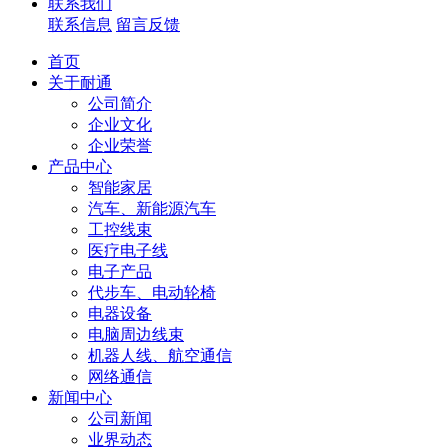
联系我们
联系信息
留言反馈
首页
关于耐通
公司简介
企业文化
企业荣誉
产品中心
智能家居
汽车、新能源汽车
工控线束
医疗电子线
电子产品
代步车、电动轮椅
电器设备
电脑周边线束
机器人线、航空通信
网络通信
新闻中心
公司新闻
业界动态