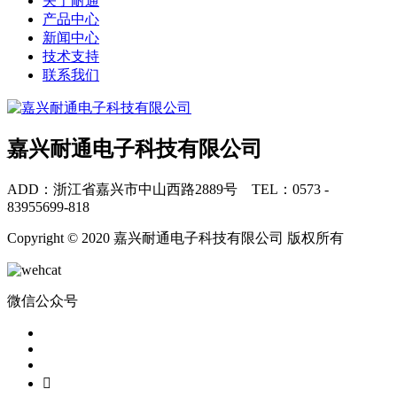
关于耐通
产品中心
新闻中心
技术支持
联系我们
嘉兴耐通电子科技有限公司
ADD：浙江省嘉兴市中山西路2889号 TEL：0573 -
83955699-818
Copyright © 2020 嘉兴耐通电子科技有限公司 版权所有
微信公众号
