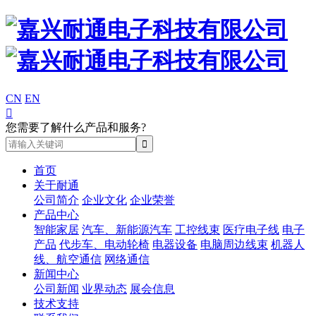
CN
EN

您需要了解什么产品和服务?
首页
关于耐通
公司简介
企业文化
企业荣誉
产品中心
智能家居
汽车、新能源汽车
工控线束
医疗电子线
电子
产品
代步车、电动轮椅
电器设备
电脑周边线束
机器人
线、航空通信
网络通信
新闻中心
公司新闻
业界动态
展会信息
技术支持