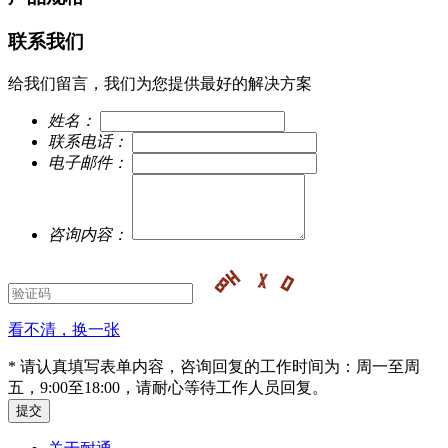
联系我们
给我们留言，我们为您提供最好的解决方案
姓名：
联系电话：
电子邮件：
咨询内容：
看不清，换一张
* 请认真填写表单内容，咨询回复的工作时间为：周一至周
五，9:00至18:00，请耐心等待工作人员回复。