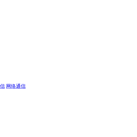
信
网络通信