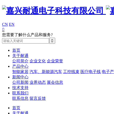
CN
EN

您需要了解什么产品和服务?
首页
关于耐通
公司简介
企业文化
企业荣誉
产品中心
智能家居
汽车、新能源汽车
工控线束
医疗电子线
电子产
新闻中心
公司新闻
业界动态
展会信息
技术支持
联系我们
联系信息
留言反馈
首页
关于耐通