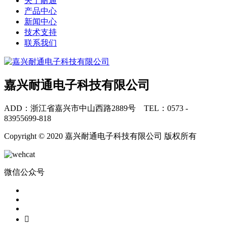
关于耐通
产品中心
新闻中心
技术支持
联系我们
嘉兴耐通电子科技有限公司
ADD：浙江省嘉兴市中山西路2889号 TEL：0573 -
83955699-818
Copyright © 2020 嘉兴耐通电子科技有限公司 版权所有
微信公众号
