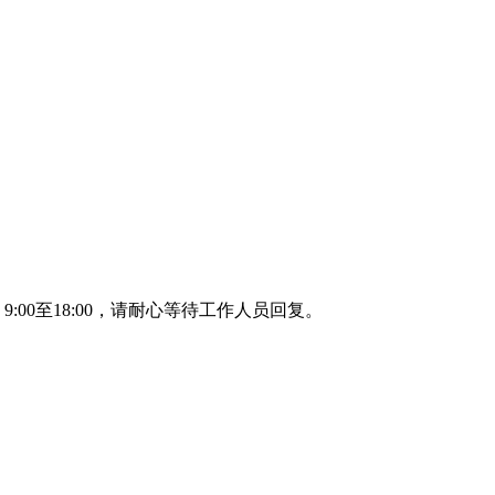
00至18:00，请耐心等待工作人员回复。