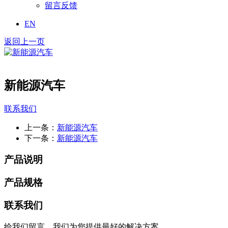
留言反馈
EN
返回上一页
新能源汽车
联系我们
上一条：
新能源汽车
下一条：
新能源汽车
产品说明
产品规格
联系我们
给我们留言，我们为您提供最好的解决方案