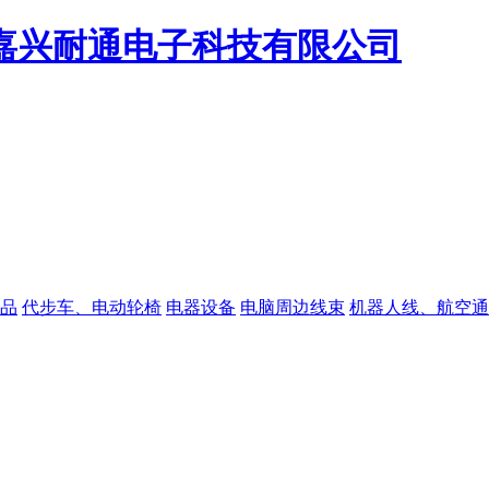
品
代步车、电动轮椅
电器设备
电脑周边线束
机器人线、航空通