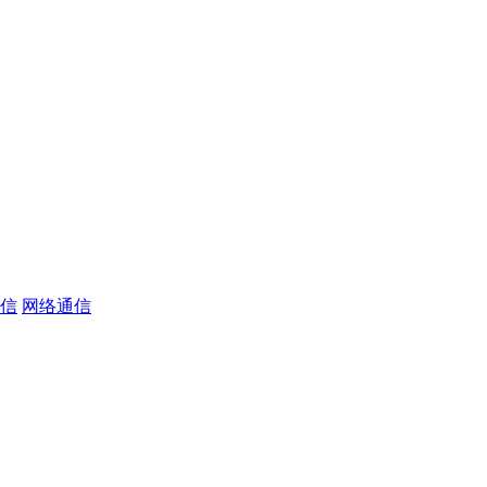
信
网络通信